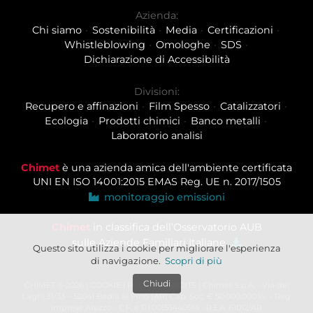
Azienda:
Chi siamo
Sostenibilità
Media
Certificazioni
Whistleblowing
Omologhe
SDS
Dichiarazione di Accessibilità
Divisioni:
Recupero e affinazioni
Film Spesso
Catalizzatori
Ecologia
Prodotti chimici
Banco metalli
Laboratorio analisi
Chimet
è una azienda amica dell'ambiente certificata
UNI EN ISO 14001:2015
EMAS Reg. UE n. 2017/1505
monitoraggio emissioni
Chimet
in classifica dell’Osservatorio AUB
sulle Aziende Familiari Italiane
Questo sito utilizza i cookie per migliorare l'esperienza
di navigazione.
Scopri di più
Chiudi
CHIMET © 2026 |
COOKIE
|
POLICY
|
CREDITS
| Chimet S.p.A. - Via dei
Laghi 31/33 – 52041 Badia al Pino (AR) Cap. Soc. € 50.000.000 i.v. - Reg.
Imprese Arezzo - C.F. e P.I.00155440514 - R.E.A. 61012/AR