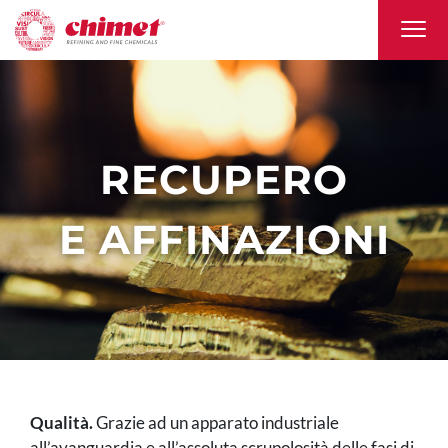
RECUPERO
E AFFINAZIONI
Qualità.
Grazie ad un apparato industriale
all’avanguardia e all’assoluta scrupolosità delle fasi di