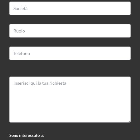
Via Impiano 1
52020 Laterina (AR)
Web:
www.bloomart.it
Email:
info@bloomart.it
Sono interessato a: