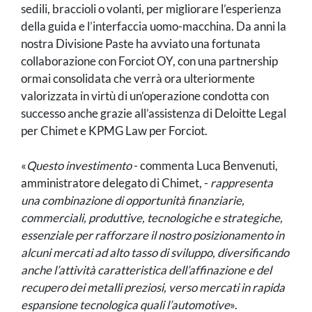
sedili, braccioli o volanti, per migliorare l’esperienza
della guida e l’interfaccia uomo-macchina. Da anni la
nostra Divisione Paste ha avviato una fortunata
collaborazione con Forciot OY, con una partnership
ormai consolidata che verrà ora ulteriormente
BLOOMART S.R.L.
valorizzata in virtù di un’operazione condotta con
Via Impiano 1
successo anche grazie all’assistenza di Deloitte Legal
52020 Laterina (AR)
per Chimet e KPMG Law per Forciot.
Web:
www.bloomart.it
Email:
info@bloomart.it
«
Questo investimento
- commenta Luca Benvenuti,
amministratore delegato di Chimet, -
rappresenta
una combinazione di opportunità finanziarie,
commerciali, produttive, tecnologiche e strategiche,
essenziale per rafforzare il nostro posizionamento in
alcuni mercati ad alto tasso di sviluppo, diversificando
anche l’attività caratteristica dell’affinazione e del
recupero dei metalli preziosi, verso mercati in rapida
espansione tecnologica quali l’automotive
».